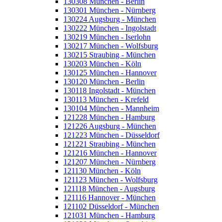
130308 München - Berlin
130301 München - Nürnberg
130224 Augsburg - München
130222 München - Ingolstadt
130219 München - Iserlohn
130217 München - Wolfsburg
130215 Straubing - München
130203 München - Köln
130125 München - Hannover
130120 München - Berlin
130118 Ingolstadt - München
130113 München - Krefeld
130104 München - Mannheim
121228 München - Hamburg
121226 Augsburg - München
121223 München - Düsseldorf
121221 Straubing - München
121216 München - Hannover
121207 München - Nürnberg
121130 München - Köln
121123 München - Wolfsburg
121118 München - Augsburg
121116 Hannover - München
121102 Düsseldorf - München
121031 München - Hamburg