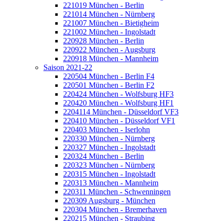
221019 München - Berlin
221014 München - Nürnberg
221007 München - Bietigheim
221002 München - Ingolstadt
220928 München - Berlin
220922 München - Augsburg
220918 München - Mannheim
Saison 2021-22
220504 München - Berlin F4
220501 München - Berlin F2
220424 München - Wolfsburg HF3
220420 München - Wolfsburg HF1
2204114 München - Düsseldorf VF3
220410 München - Düsseldorf VF1
220403 München - Iserlohn
220330 München - Nürnberg
220327 München - Ingolstadt
220324 München - Berlin
220323 München - Nürnberg
220315 München - Ingolstadt
220313 München - Mannheim
220311 München - Schwenningen
220309 Augsburg - München
220304 München - Bremerhaven
220215 München - Straubing