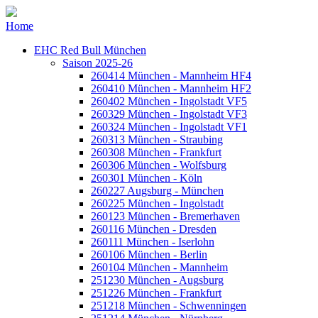
Home
EHC Red Bull München
Saison 2025-26
260414 München - Mannheim HF4
260410 München - Mannheim HF2
260402 München - Ingolstadt VF5
260329 München - Ingolstadt VF3
260324 München - Ingolstadt VF1
260313 München - Straubing
260308 München - Frankfurt
260306 München - Wolfsburg
260301 München - Köln
260227 Augsburg - München
260225 München - Ingolstadt
260123 München - Bremerhaven
260116 München - Dresden
260111 München - Iserlohn
260106 München - Berlin
260104 München - Mannheim
251230 München - Augsburg
251226 München - Frankfurt
251218 München - Schwenningen