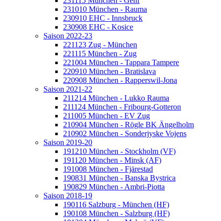
231115 München - Genf
231010 München - Rauma
230910 EHC - Innsbruck
230908 EHC - Kosice
Saison 2022-23
221123 Zug - München
221115 München - Zug
221004 München - Tappara Tampere
220910 München - Bratislava
220908 München - Rapperswil-Jona
Saison 2021-22
211214 München - Lukko Rauma
211124 München - Fribourg-Gotteron
211005 München - EV Zug
210904 München - Rögle BK Ängelholm
210902 München - Sonderjyske Vojens
Saison 2019-20
191210 München - Stockholm (VF)
191120 München - Minsk (AF)
191008 München - Fjärestad
190831 München - Banska Bystrica
190829 München - Ambri-Piotta
Saison 2018-19
190116 Salzburg - München (HF)
190108 München - Salzburg (HF)