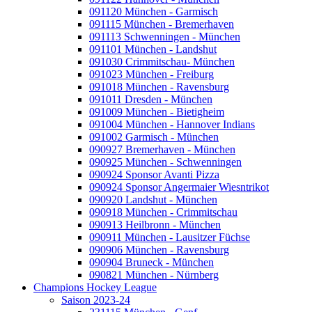
091120 München - Garmisch
091115 München - Bremerhaven
091113 Schwenningen - München
091101 München - Landshut
091030 Crimmitschau- München
091023 München - Freiburg
091018 München - Ravensburg
091011 Dresden - München
091009 München - Bietigheim
091004 München - Hannover Indians
091002 Garmisch - München
090927 Bremerhaven - München
090925 München - Schwenningen
090924 Sponsor Avanti Pizza
090924 Sponsor Angermaier Wiesntrikot
090920 Landshut - München
090918 München - Crimmitschau
090913 Heilbronn - München
090911 München - Lausitzer Füchse
090906 München - Ravensburg
090904 Bruneck - München
090821 München - Nürnberg
Champions Hockey League
Saison 2023-24