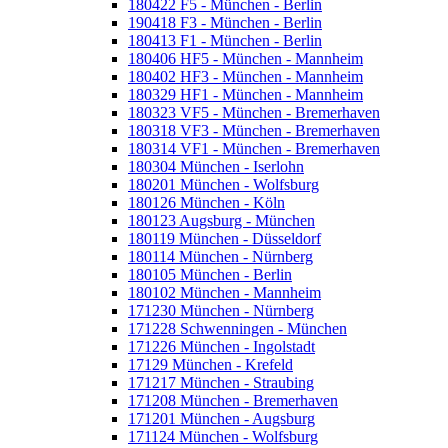
180422 F5 - München - Berlin
190418 F3 - München - Berlin
180413 F1 - München - Berlin
180406 HF5 - München - Mannheim
180402 HF3 - München - Mannheim
180329 HF1 - München - Mannheim
180323 VF5 - München - Bremerhaven
180318 VF3 - München - Bremerhaven
180314 VF1 - München - Bremerhaven
180304 München - Iserlohn
180201 München - Wolfsburg
180126 München - Köln
180123 Augsburg - München
180119 München - Düsseldorf
180114 München - Nürnberg
180105 München - Berlin
180102 München - Mannheim
171230 München - Nürnberg
171228 Schwenningen - München
171226 München - Ingolstadt
17129 München - Krefeld
171217 München - Straubing
171208 München - Bremerhaven
171201 München - Augsburg
171124 München - Wolfsburg