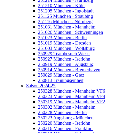
251214 München - Nürnberg
251210 München - Köln
251205 München - Ingolstadt
251125 München - Straubing
251116 München - Nürnberg
251031 München - Mannheim
251026 München - Schwenningen
251023 München - Berlin
251019 München - Dresden
251003 München - Wolfsburg
250929 Teambesuch Wiesn
250927 München - Iserlohn
250919 München - Augsburg
250914 München - Bremerhaven
250829 München - Graz
250813 Trainingseinheit
Saison 2024-25
250328 München - Mannheim VF6
250323 München - Mannheim VF4
250319 München - Mannheim VF2
250302 München - Mannheim
250228 München - Berlin
250223 Augsburg - München
250220 München - Iserlohn
250216 München - Frankfurt