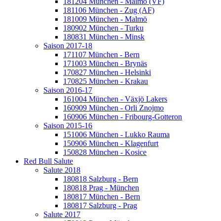
181204 München - Malmö (VF)
181106 München - Zug (AF)
181009 München - Malmö
180902 München - Turku
180831 München - Minsk
Saison 2017-18
171107 München - Bern
171003 München - Brynäs
170827 München - Helsinki
170825 München - Krakau
Saison 2016-17
161004 München - Växjö Lakers
160909 München - Orli Znojmo
160906 München - Fribourg-Gotteron
Saison 2015-16
151006 München - Lukko Rauma
150906 München - Klagenfurt
150828 München - Kosice
Red Bull Salute
Salute 2018
180818 Salzburg - Bern
180818 Prag - München
180817 München - Bern
180817 Salzburg - Prag
Salute 2017