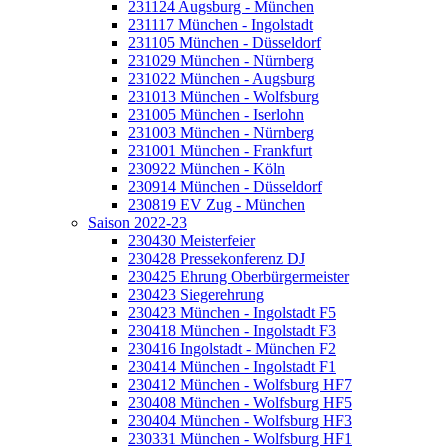
231124 Augsburg - München
231117 München - Ingolstadt
231105 München - Düsseldorf
231029 München - Nürnberg
231022 München - Augsburg
231013 München - Wolfsburg
231005 München - Iserlohn
231003 München - Nürnberg
231001 München - Frankfurt
230922 München - Köln
230914 München - Düsseldorf
230819 EV Zug - München
Saison 2022-23
230430 Meisterfeier
230428 Pressekonferenz DJ
230425 Ehrung Oberbürgermeister
230423 Siegerehrung
230423 München - Ingolstadt F5
230418 München - Ingolstadt F3
230416 Ingolstadt - München F2
230414 München - Ingolstadt F1
230412 München - Wolfsburg HF7
230408 München - Wolfsburg HF5
230404 München - Wolfsburg HF3
230331 München - Wolfsburg HF1