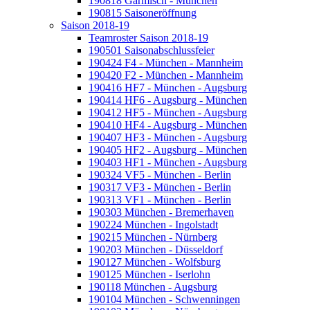
190818 Garmisch - München
190815 Saisoneröffnung
Saison 2018-19
Teamroster Saison 2018-19
190501 Saisonabschlussfeier
190424 F4 - München - Mannheim
190420 F2 - München - Mannheim
190416 HF7 - München - Augsburg
190414 HF6 - Augsburg - München
190412 HF5 - München - Augsburg
190410 HF4 - Augsburg - München
190407 HF3 - München - Augsburg
190405 HF2 - Augsburg - München
190403 HF1 - München - Augsburg
190324 VF5 - München - Berlin
190317 VF3 - München - Berlin
190313 VF1 - München - Berlin
190303 München - Bremerhaven
190224 München - Ingolstadt
190215 München - Nürnberg
190203 München - Düsseldorf
190127 München - Wolfsburg
190125 München - Iserlohn
190118 München - Augsburg
190104 München - Schwenningen