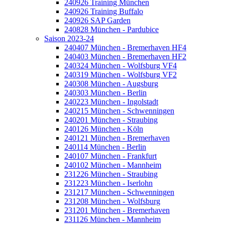
240926 Training München
240926 Training Buffalo
240926 SAP Garden
240828 München - Pardubice
Saison 2023-24
240407 München - Bremerhaven HF4
240403 München - Bremerhaven HF2
240324 München - Wolfsburg VF4
240319 München - Wolfsburg VF2
240308 München - Augsburg
240303 München - Berlin
240223 München - Ingolstadt
240215 München - Schwenningen
240201 München - Straubing
240126 München - Köln
240121 München - Bremerhaven
240114 München - Berlin
240107 München - Frankfurt
240102 München - Mannheim
231226 München - Straubing
231223 München - Iserlohn
231217 München - Schwenningen
231208 München - Wolfsburg
231201 München - Bremerhaven
231126 München - Mannheim