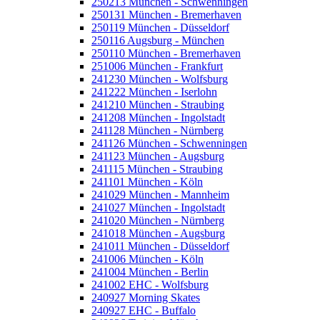
250213 München - Schwenningen
250131 München - Bremerhaven
250119 München - Düsseldorf
250116 Augsburg - München
250110 München - Bremerhaven
251006 München - Frankfurt
241230 München - Wolfsburg
241222 München - Iserlohn
241210 München - Straubing
241208 München - Ingolstadt
241128 München - Nürnberg
241126 München - Schwenningen
241123 München - Augsburg
241115 München - Straubing
241101 München - Köln
241029 München - Mannheim
241027 München - Ingolstadt
241020 München - Nürnberg
241018 München - Augsburg
241011 München - Düsseldorf
241006 München - Köln
241004 München - Berlin
241002 EHC - Wolfsburg
240927 Morning Skates
240927 EHC - Buffalo