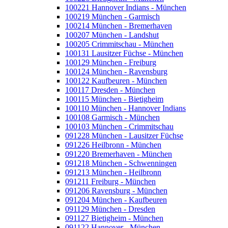
100221 Hannover Indians - München
100219 München - Garmisch
100214 München - Bremerhaven
100207 München - Landshut
100205 Crimmitschau - München
100131 Lausitzer Füchse - München
100129 München - Freiburg
100124 München - Ravensburg
100122 Kaufbeuren - München
100117 Dresden - München
100115 München - Bietigheim
100110 München - Hannover Indians
100108 Garmisch - München
100103 München - Crimmitschau
091228 München - Lausitzer Füchse
091226 Heilbronn - München
091220 Bremerhaven - München
091218 München - Schwenningen
091213 München - Heilbronn
091211 Freiburg - München
091206 Ravensburg - München
091204 München - Kaufbeuren
091129 München - Dresden
091127 Bietigheim - München
091122 Hannover - München