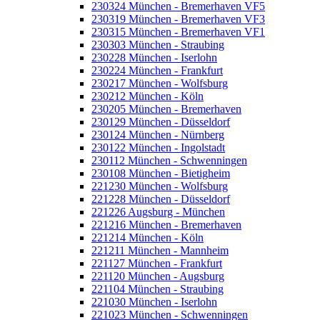
230324 München - Bremerhaven VF5
230319 München - Bremerhaven VF3
230315 München - Bremerhaven VF1
230303 München - Straubing
230228 München - Iserlohn
230224 München - Frankfurt
230217 München - Wolfsburg
230212 München - Köln
230205 München - Bremerhaven
230129 München - Düsseldorf
230124 München - Nürnberg
230122 München - Ingolstadt
230112 München - Schwenningen
230108 München - Bietigheim
221230 München - Wolfsburg
221228 München - Düsseldorf
221226 Augsburg - München
221216 München - Bremerhaven
221214 München - Köln
221211 München - Mannheim
221127 München - Frankfurt
221120 München - Augsburg
221104 München - Straubing
221030 München - Iserlohn
221023 München - Schwenningen