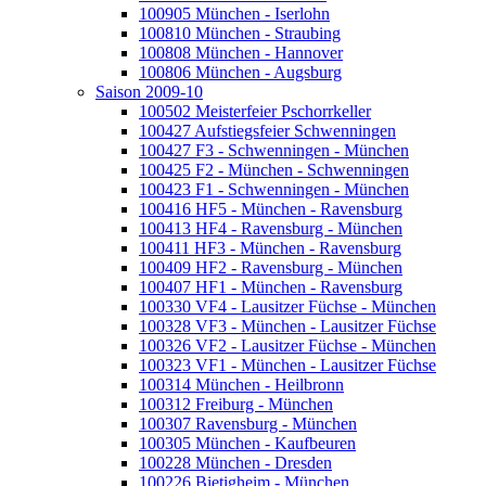
100905 München - Iserlohn
100810 München - Straubing
100808 München - Hannover
100806 München - Augsburg
Saison 2009-10
100502 Meisterfeier Pschorrkeller
100427 Aufstiegsfeier Schwenningen
100427 F3 - Schwenningen - München
100425 F2 - München - Schwenningen
100423 F1 - Schwenningen - München
100416 HF5 - München - Ravensburg
100413 HF4 - Ravensburg - München
100411 HF3 - München - Ravensburg
100409 HF2 - Ravensburg - München
100407 HF1 - München - Ravensburg
100330 VF4 - Lausitzer Füchse - München
100328 VF3 - München - Lausitzer Füchse
100326 VF2 - Lausitzer Füchse - München
100323 VF1 - München - Lausitzer Füchse
100314 München - Heilbronn
100312 Freiburg - München
100307 Ravensburg - München
100305 München - Kaufbeuren
100228 München - Dresden
100226 Bietigheim - München