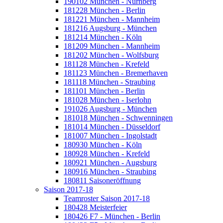
190102 München - Nürnberg
181228 München - Berlin
181221 München - Mannheim
181216 Augsburg - München
181214 München - Köln
181209 München - Mannheim
181202 München - Wolfsburg
181128 München - Krefeld
181123 München - Bremerhaven
181118 München - Straubing
181101 München - Berlin
181028 München - Iserlohn
191026 Augsburg - München
181018 München - Schwenningen
181014 München - Düsseldorf
181007 München - Ingolstadt
180930 München - Köln
180928 München - Krefeld
180921 München - Augsburg
180916 München - Straubing
180811 Saisoneröffnung
Saison 2017-18
Teamroster Saison 2017-18
180428 Meisterfeier
180426 F7 - München - Berlin