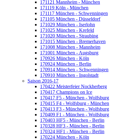
171121 Mannheim - München
171119 Köln - München
171117 München - Schwenningen
171105 München - Düsseldorf
171029 München - Iserlohn
171025 München - Krefeld
171020 München - Straubing
171015 München - Bremerhaven
171008 München - Mannheim
171001 München - Augsburg
170926 München - Köln
170924 München - Berlin
170914 München - Schwenningen
170910 München - Ingolstadt
Saison 2016-17
170422 Meisterfeier Nockherberg
170417 Champions on Ice
170417 F5 - München - Wolfsburg
170415 F4 - Wolfsburg - München
170413 F3 - München - Wolfsburg
170409 F1 - München - Wolfsburg
170403 HF5 - München - Berlin
170328 HF3 - München - Berlin
170324 HF1 - München - Berlin
170224 München - Köln