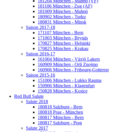
181204 München - Malmö (VF)
181106 München - Zug (AF)
181009 München - Malmö
180902 München - Turku
180831 München - Minsk
Saison 2017-18
171107 München - Bern
171003 München - Brynäs
170827 München - Helsinki
170825 München - Krakau
Saison 2016-17
161004 München - Växjö Lakers
160909 München - Orli Znojmo
160906 München - Fribourg-Gotteron
Saison 2015-16
151006 München - Lukko Rauma
150906 München - Klagenfurt
150828 München - Kosice
Red Bull Salute
Salute 2018
180818 Salzburg - Bern
180818 Prag - München
180817 München - Bern
180817 Salzburg - Prag
Salute 2017