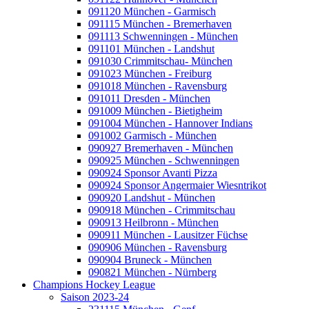
091120 München - Garmisch
091115 München - Bremerhaven
091113 Schwenningen - München
091101 München - Landshut
091030 Crimmitschau- München
091023 München - Freiburg
091018 München - Ravensburg
091011 Dresden - München
091009 München - Bietigheim
091004 München - Hannover Indians
091002 Garmisch - München
090927 Bremerhaven - München
090925 München - Schwenningen
090924 Sponsor Avanti Pizza
090924 Sponsor Angermaier Wiesntrikot
090920 Landshut - München
090918 München - Crimmitschau
090913 Heilbronn - München
090911 München - Lausitzer Füchse
090906 München - Ravensburg
090904 Bruneck - München
090821 München - Nürnberg
Champions Hockey League
Saison 2023-24