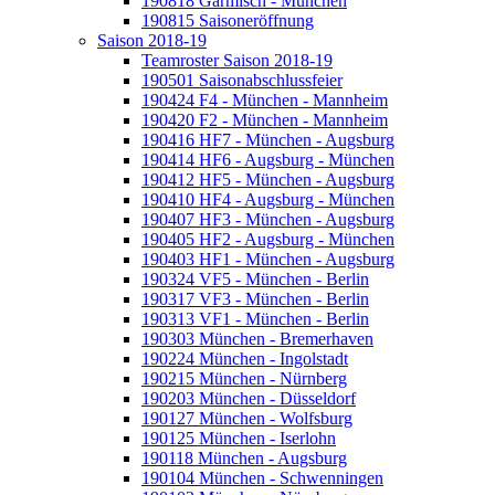
190818 Garmisch - München
190815 Saisoneröffnung
Saison 2018-19
Teamroster Saison 2018-19
190501 Saisonabschlussfeier
190424 F4 - München - Mannheim
190420 F2 - München - Mannheim
190416 HF7 - München - Augsburg
190414 HF6 - Augsburg - München
190412 HF5 - München - Augsburg
190410 HF4 - Augsburg - München
190407 HF3 - München - Augsburg
190405 HF2 - Augsburg - München
190403 HF1 - München - Augsburg
190324 VF5 - München - Berlin
190317 VF3 - München - Berlin
190313 VF1 - München - Berlin
190303 München - Bremerhaven
190224 München - Ingolstadt
190215 München - Nürnberg
190203 München - Düsseldorf
190127 München - Wolfsburg
190125 München - Iserlohn
190118 München - Augsburg
190104 München - Schwenningen