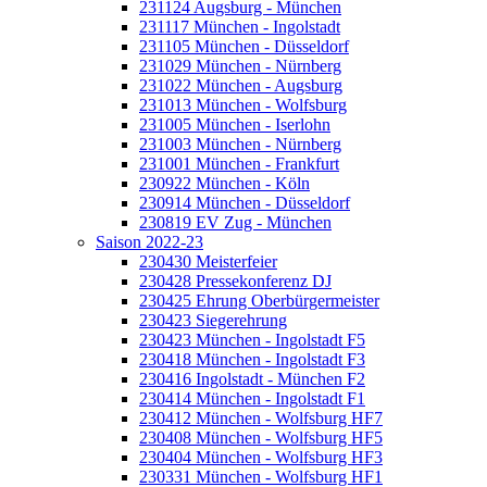
231124 Augsburg - München
231117 München - Ingolstadt
231105 München - Düsseldorf
231029 München - Nürnberg
231022 München - Augsburg
231013 München - Wolfsburg
231005 München - Iserlohn
231003 München - Nürnberg
231001 München - Frankfurt
230922 München - Köln
230914 München - Düsseldorf
230819 EV Zug - München
Saison 2022-23
230430 Meisterfeier
230428 Pressekonferenz DJ
230425 Ehrung Oberbürgermeister
230423 Siegerehrung
230423 München - Ingolstadt F5
230418 München - Ingolstadt F3
230416 Ingolstadt - München F2
230414 München - Ingolstadt F1
230412 München - Wolfsburg HF7
230408 München - Wolfsburg HF5
230404 München - Wolfsburg HF3
230331 München - Wolfsburg HF1