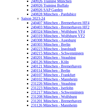
240926 Training München
240926 Training Buffalo
240926 SAP Garden
240828 München - Pardubice
Saison 2023-24
240407 München - Bremerhaven HF4
240403 München - Bremerhaven HF2
240324 München - Wolfsburg VF4
240319 München - Wolfsburg VF2
240308 München - Augsburg
240303 München - Berlin
240223 München - Ingolstadt
240215 München - Schwenningen
240201 München - Straubing
240126 München - Köln
240121 München - Bremerhaven
240114 München - Berlin
240107 München - Frankfurt
240102 München - Mannheim
231226 München - Straubing
231223 München - Iserlohn
231217 München - Schwenningen
231208 München - Wolfsburg
231201 München - Bremerhaven
231126 München - Mannheim