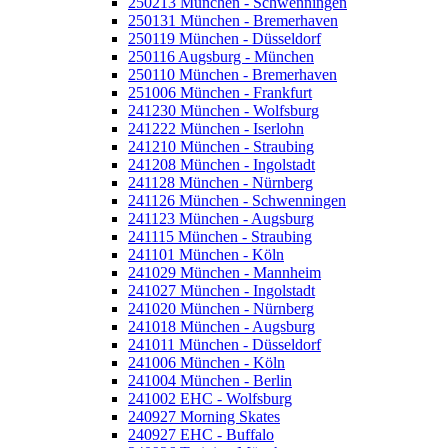
250213 München - Schwenningen
250131 München - Bremerhaven
250119 München - Düsseldorf
250116 Augsburg - München
250110 München - Bremerhaven
251006 München - Frankfurt
241230 München - Wolfsburg
241222 München - Iserlohn
241210 München - Straubing
241208 München - Ingolstadt
241128 München - Nürnberg
241126 München - Schwenningen
241123 München - Augsburg
241115 München - Straubing
241101 München - Köln
241029 München - Mannheim
241027 München - Ingolstadt
241020 München - Nürnberg
241018 München - Augsburg
241011 München - Düsseldorf
241006 München - Köln
241004 München - Berlin
241002 EHC - Wolfsburg
240927 Morning Skates
240927 EHC - Buffalo