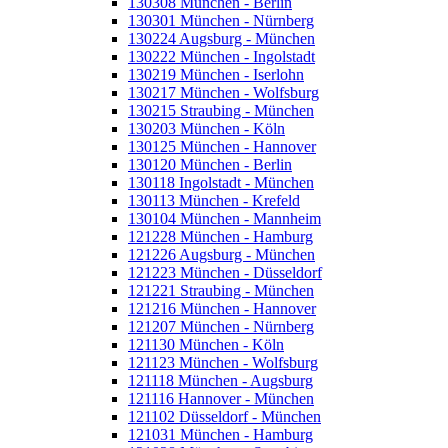
130308 München - Berlin
130301 München - Nürnberg
130224 Augsburg - München
130222 München - Ingolstadt
130219 München - Iserlohn
130217 München - Wolfsburg
130215 Straubing - München
130203 München - Köln
130125 München - Hannover
130120 München - Berlin
130118 Ingolstadt - München
130113 München - Krefeld
130104 München - Mannheim
121228 München - Hamburg
121226 Augsburg - München
121223 München - Düsseldorf
121221 Straubing - München
121216 München - Hannover
121207 München - Nürnberg
121130 München - Köln
121123 München - Wolfsburg
121118 München - Augsburg
121116 Hannover - München
121102 Düsseldorf - München
121031 München - Hamburg