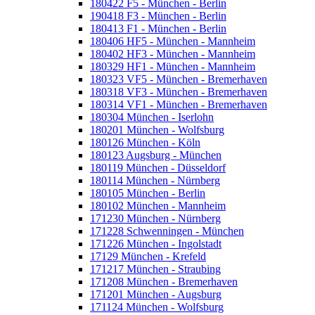
180422 F5 - München - Berlin
190418 F3 - München - Berlin
180413 F1 - München - Berlin
180406 HF5 - München - Mannheim
180402 HF3 - München - Mannheim
180329 HF1 - München - Mannheim
180323 VF5 - München - Bremerhaven
180318 VF3 - München - Bremerhaven
180314 VF1 - München - Bremerhaven
180304 München - Iserlohn
180201 München - Wolfsburg
180126 München - Köln
180123 Augsburg - München
180119 München - Düsseldorf
180114 München - Nürnberg
180105 München - Berlin
180102 München - Mannheim
171230 München - Nürnberg
171228 Schwenningen - München
171226 München - Ingolstadt
17129 München - Krefeld
171217 München - Straubing
171208 München - Bremerhaven
171201 München - Augsburg
171124 München - Wolfsburg