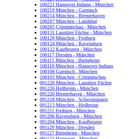
100221 Hannover Indians - München
100219 München - Garmisch
100214 München - Bremerhaven
100207 München - Landshut
100205 Crimmitschau - München
100131 Lausitzer Füchse - München
100129 München - Freiburg
100124 München - Ravensburg
100122 Kaufbeuren - München
100117 Dresden - München
100115 München - Bietigheim
100110 München - Hannover Indians
100108 Garmisch - München
100103 München - Crimmitschau
091228 München - Lausitzer Füchse
091226 Heilbronn - München
091220 Bremerhaven - München
091218 München - Schwenningen
091213 München - Heilbronn
091211 Freiburg - München
091206 Ravensburg - München
091204 München - Kaufbeuren
091129 München - Dresden
091127 Bietigheim - München
091122 Hannover - München