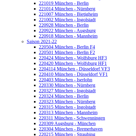
221019 München - Berlin
221014 München - Nürnberg
221007 München - Bietigheim
221002 München - Ingolstadt
220928 München - Berlin
220922 München - Augsburg
220918 München - Mannheim
Saison 2021-22
220504 München - Berlin F4
220501 München - Berlin F2
220424 München - Wolfsburg HF3
220420 München - Wolfsburg HF1
2204114 München - Düsseldorf VF3
220410 München - Düsseldorf VF1
220403 München - Iserlohn
220330 München - Nürnberg
220327 München - Ingolstadt
220324 München - Berlin
220323 München - Nürnberg
220315 München - Ingolstadt
220313 München - Mannheim
220311 München - Schwenningen
220309 Augsburg - München
220304 München - Bremerhaven
220215 München - Straubing