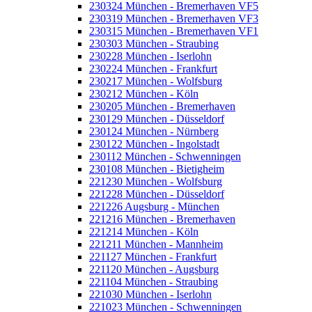
230324 München - Bremerhaven VF5
230319 München - Bremerhaven VF3
230315 München - Bremerhaven VF1
230303 München - Straubing
230228 München - Iserlohn
230224 München - Frankfurt
230217 München - Wolfsburg
230212 München - Köln
230205 München - Bremerhaven
230129 München - Düsseldorf
230124 München - Nürnberg
230122 München - Ingolstadt
230112 München - Schwenningen
230108 München - Bietigheim
221230 München - Wolfsburg
221228 München - Düsseldorf
221226 Augsburg - München
221216 München - Bremerhaven
221214 München - Köln
221211 München - Mannheim
221127 München - Frankfurt
221120 München - Augsburg
221104 München - Straubing
221030 München - Iserlohn
221023 München - Schwenningen