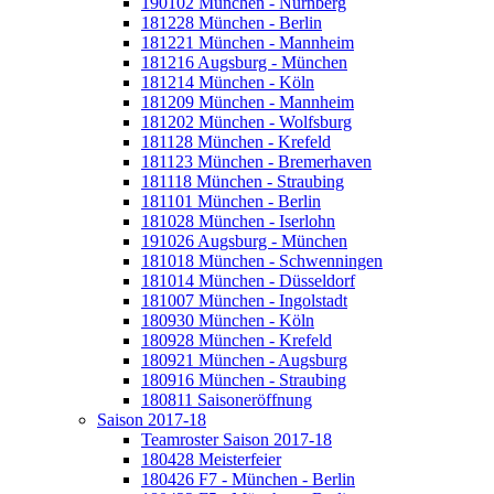
190102 München - Nürnberg
181228 München - Berlin
181221 München - Mannheim
181216 Augsburg - München
181214 München - Köln
181209 München - Mannheim
181202 München - Wolfsburg
181128 München - Krefeld
181123 München - Bremerhaven
181118 München - Straubing
181101 München - Berlin
181028 München - Iserlohn
191026 Augsburg - München
181018 München - Schwenningen
181014 München - Düsseldorf
181007 München - Ingolstadt
180930 München - Köln
180928 München - Krefeld
180921 München - Augsburg
180916 München - Straubing
180811 Saisoneröffnung
Saison 2017-18
Teamroster Saison 2017-18
180428 Meisterfeier
180426 F7 - München - Berlin