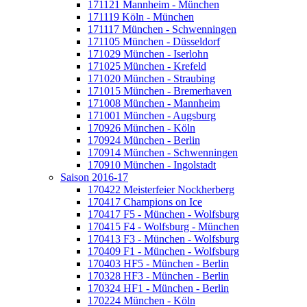
171121 Mannheim - München
171119 Köln - München
171117 München - Schwenningen
171105 München - Düsseldorf
171029 München - Iserlohn
171025 München - Krefeld
171020 München - Straubing
171015 München - Bremerhaven
171008 München - Mannheim
171001 München - Augsburg
170926 München - Köln
170924 München - Berlin
170914 München - Schwenningen
170910 München - Ingolstadt
Saison 2016-17
170422 Meisterfeier Nockherberg
170417 Champions on Ice
170417 F5 - München - Wolfsburg
170415 F4 - Wolfsburg - München
170413 F3 - München - Wolfsburg
170409 F1 - München - Wolfsburg
170403 HF5 - München - Berlin
170328 HF3 - München - Berlin
170324 HF1 - München - Berlin
170224 München - Köln