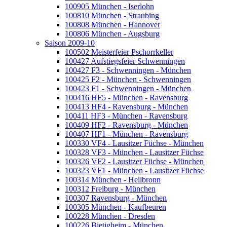
100905 München - Iserlohn
100810 München - Straubing
100808 München - Hannover
100806 München - Augsburg
Saison 2009-10
100502 Meisterfeier Pschorrkeller
100427 Aufstiegsfeier Schwenningen
100427 F3 - Schwenningen - München
100425 F2 - München - Schwenningen
100423 F1 - Schwenningen - München
100416 HF5 - München - Ravensburg
100413 HF4 - Ravensburg - München
100411 HF3 - München - Ravensburg
100409 HF2 - Ravensburg - München
100407 HF1 - München - Ravensburg
100330 VF4 - Lausitzer Füchse - München
100328 VF3 - München - Lausitzer Füchse
100326 VF2 - Lausitzer Füchse - München
100323 VF1 - München - Lausitzer Füchse
100314 München - Heilbronn
100312 Freiburg - München
100307 Ravensburg - München
100305 München - Kaufbeuren
100228 München - Dresden
100226 Bietigheim - München