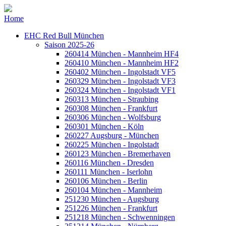
Home
EHC Red Bull München
Saison 2025-26
260414 München - Mannheim HF4
260410 München - Mannheim HF2
260402 München - Ingolstadt VF5
260329 München - Ingolstadt VF3
260324 München - Ingolstadt VF1
260313 München - Straubing
260308 München - Frankfurt
260306 München - Wolfsburg
260301 München - Köln
260227 Augsburg - München
260225 München - Ingolstadt
260123 München - Bremerhaven
260116 München - Dresden
260111 München - Iserlohn
260106 München - Berlin
260104 München - Mannheim
251230 München - Augsburg
251226 München - Frankfurt
251218 München - Schwenningen