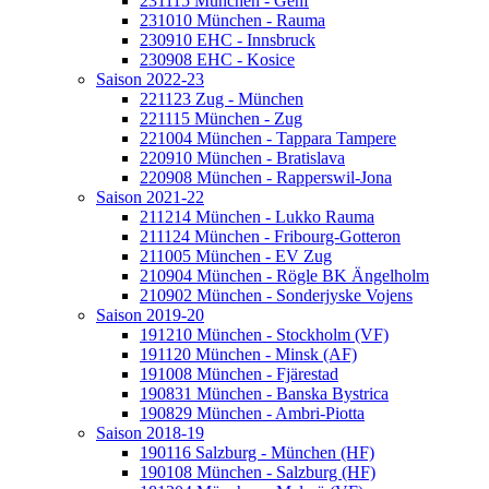
231115 München - Genf
231010 München - Rauma
230910 EHC - Innsbruck
230908 EHC - Kosice
Saison 2022-23
221123 Zug - München
221115 München - Zug
221004 München - Tappara Tampere
220910 München - Bratislava
220908 München - Rapperswil-Jona
Saison 2021-22
211214 München - Lukko Rauma
211124 München - Fribourg-Gotteron
211005 München - EV Zug
210904 München - Rögle BK Ängelholm
210902 München - Sonderjyske Vojens
Saison 2019-20
191210 München - Stockholm (VF)
191120 München - Minsk (AF)
191008 München - Fjärestad
190831 München - Banska Bystrica
190829 München - Ambri-Piotta
Saison 2018-19
190116 Salzburg - München (HF)
190108 München - Salzburg (HF)