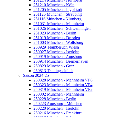
251214 München - Nürnberg
251210 München - Köln
251205 München - Ingolstadt
251125 München - Straubing
251116 München - Nürnberg
251031 München - Mannheim
251026 München - Schwenningen
251023 München - Berlin
251019 München - Dresden
251003 München - Wolfsburg
250929 Teambesuch Wiesn
250927 München - Iserlohn
250919 München - Augsburg
250914 München - Bremerhaven
250829 München - Graz
250813 Trainingseinheit
Saison 2024-25
250328 München - Mannheim VF6
250323 München - Mannheim VF4
250319 München - Mannheim VF2
250302 München - Mannheim
250228 München - Berlin
250223 Augsburg - München
250220 München - Iserlohn
250216 München - Frankfurt